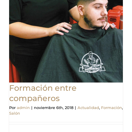
Formación entre
compañeros
Por
admin
|
noviembre 6th, 2018
|
Actualidad
,
Formación
,
Salón